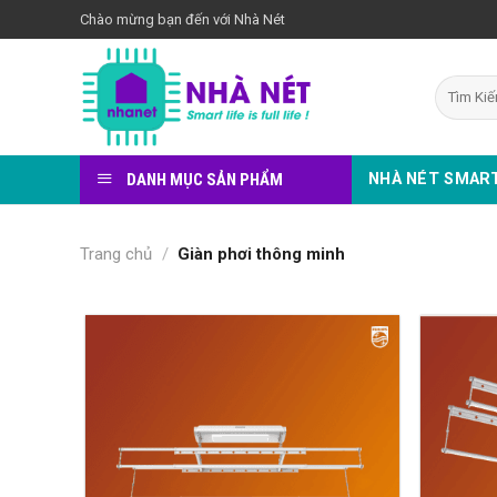
Bỏ
Chào mừng bạn đến với Nhà Nét
qua
nội
Tìm
dung
kiếm:
DANH MỤC SẢN PHẨM
NHÀ NÉT SMAR
Trang chủ
/
Giàn phơi thông minh