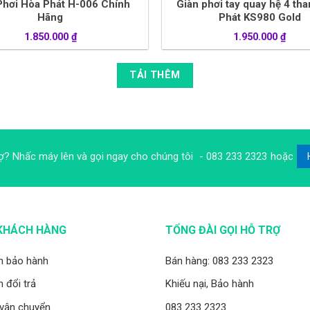
Phơi Hòa Phát H-006 Chính
Giàn phơi tay quay hệ 4 th
Hãng
Phát KS980 Gold
1.850.000
₫
1.950.000
₫
TẢI THÊM
ợ? Nhấc máy lên và gọi ngay cho chúng tôi
- 083 233 2323
hoặc
KHÁCH HÀNG
TỔNG ĐÀI GỌI HỖ TRỢ
h bảo hành
Bán hàng: 083 233 2323
 đổi trả
Khiếu nại, Bảo hành
 vận chuyển
083 233 2323