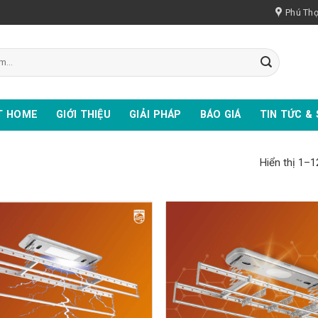
Phú Th
T HOME
GIỚI THIỆU
GIẢI PHÁP
BÁO GIÁ
TIN TỨC & 
Hiển thị 1–1