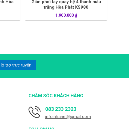
anh Hòa
Giàn phơi tay quay hệ 4 thanh màu
trắng Hòa Phát KS980
1.900.000
₫
Hỗ trợ trực tuyến
CHĂM SÓC KHÁCH HÀNG
083 233 2323
info.nhanet@gmail.com