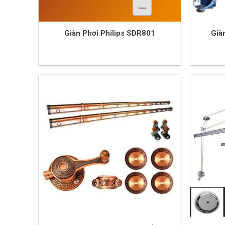
Giàn Phơi Philips SDR801
Già