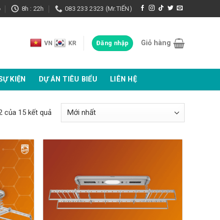
ọ
8h : 22h
083 233 2323 (Mr.TIẾN)
Giỏ hàng
Đăng nhập
VN
KR
SỰ KIỆN
DỰ ÁN TIÊU BIỂU
LIÊN HỆ
Được
2 của 15 kết quả
sắp
xếp
theo
mới
nhất