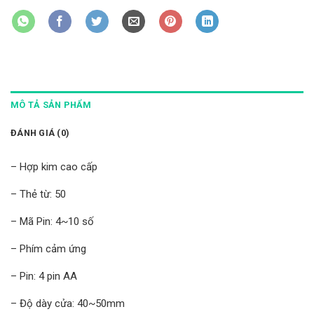
MÔ TẢ SẢN PHẨM
ĐÁNH GIÁ (0)
– Hợp kim cao cấp
– Thẻ từ: 50
– Mã Pin: 4~10 số
– Phím cảm ứng
– Pin: 4 pin AA
– Độ dày cửa: 40~50mm