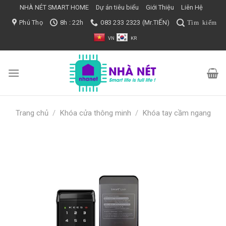
Bỏ
NHÀ NÉT SMART HOME
Dự án tiêu biểu
Giới Thiệu
Liên Hệ
qua
Phú Thọ
8h : 22h
083 233 2323 (Mr.TIẾN)
nội
VN
KR
dung
Trang chủ
/
Khóa cửa thông minh
/
Khóa tay cầm ngang