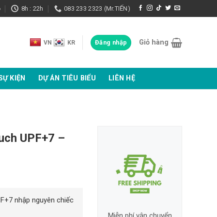
ọ
8h : 22h
083 233 2323 (Mr.TIẾN)
Giỏ hàng
Đăng nhập
VN
KR
SỰ KIỆN
DỰ ÁN TIÊU BIỂU
LIÊN HỆ
ouch UPF+7 –
F+7 nhập nguyên chiếc
Miễn phí vận chuyển