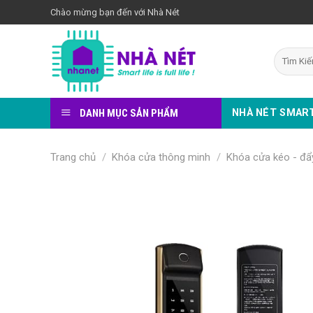
Bỏ
Chào mừng bạn đến với Nhà Nét
qua
nội
Tìm
dung
kiếm:
DANH MỤC SẢN PHẨM
NHÀ NÉT SMAR
Trang chủ
/
Khóa cửa thông minh
/
Khóa cửa kéo - đẩ