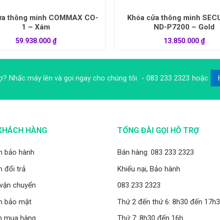
ửa thông minh COMMAX CO-
Khóa cửa thông minh SE
1 – Xám
ND-P7200 – Gold
59.938.000
₫
13.850.000
₫
ợ? Nhấc máy lên và gọi ngay cho chúng tôi
- 083 233 2323
hoặc
KHÁCH HÀNG
TỔNG ĐÀI GỌI HỖ TRỢ
h bảo hành
Bán hàng: 083 233 2323
 đổi trả
Khiếu nại, Bảo hành
 vận chuyển
083 233 2323
h bảo mật
Thứ 2 đến thứ 6: 8h30 đến 17h
n mua hàng
Thứ 7: 8h30 đến 16h