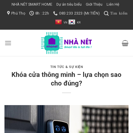
Bỏ
NHÀ NÉT SMART HOME
Dự án tiêu biểu
Giới Thiệu
Liên Hệ
qua
Phú Thọ
8h : 22h
083 233 2323 (Mr.TIẾN)
nội
VN
KR
dung
TIN TỨC & SỰ KIỆN
Khóa cửa thông minh – lựa chọn sao
cho đúng?