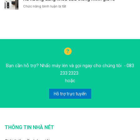
hệ
sao
ở
Chức năng bình luận bị tắt
thống
cho
Xu
báo
đúng?
hướng
trộm
dùng
hay
khóa
camera
cửa
quan
thông
sát
minh
cho
giá
gia
rẻ
đình?
Bạn cần hỗ trợ? Nhấc máy lên và gọi ngay cho chúng tôi
- 083
233 2323
hoặc
Hỗ trợ trực tuyến
THÔNG TIN NHÀ NÉT