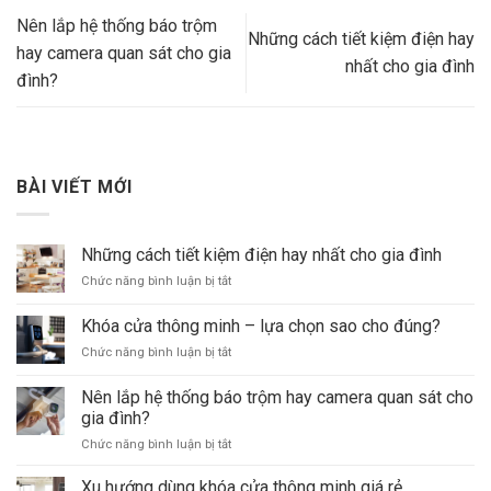
Nên lắp hệ thống báo trộm
Những cách tiết kiệm điện hay
hay camera quan sát cho gia
nhất cho gia đình
đình?
BÀI VIẾT MỚI
Những cách tiết kiệm điện hay nhất cho gia đình
ở
Chức năng bình luận bị tắt
Những
cách
Khóa cửa thông minh – lựa chọn sao cho đúng?
tiết
ở
Chức năng bình luận bị tắt
kiệm
Khóa
điện
cửa
hay
Nên lắp hệ thống báo trộm hay camera quan sát cho
thông
nhất
gia đình?
minh
cho
ở
Chức năng bình luận bị tắt
–
gia
Nên
lựa
đình
lắp
chọn
Xu hướng dùng khóa cửa thông minh giá rẻ